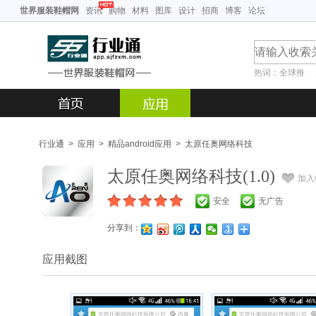
世界服装鞋帽网
资讯
购物
材料
图库
设计
招商
博客
论坛
热词：
全球推
行业通
>
应用
>
精品android应用
>
太原任奥网络科技
太原任奥网络科技(1.0)
加入
安全
无广告
分享到：
应用截图