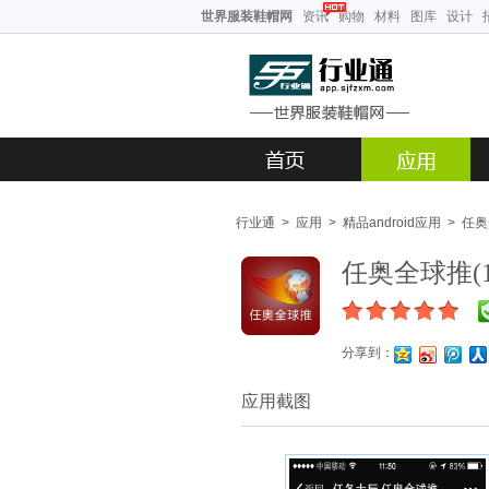
世界服装鞋帽网
资讯
购物
材料
图库
设计
行业通
>
应用
>
精品android应用
>
任奥
任奥全球推(1.
分享到：
应用截图